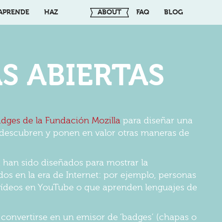
APRENDE
HAZ
ABOUT
FAQ
BLOG
S ABIERTAS
dges de la Fundación Mozilla
para diseñar una
s descubren y ponen en valor otras maneras de
 han sido diseñados para mostrar la
os en la era de Internet: por ejemplo, personas
 vídeos en YouTube o que aprenden lenguajes de
convertirse en un emisor de ‘badges’ (chapas o