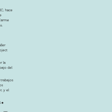
IC, hace
e
 Carme
u,
ller
oject
r la
bajo del
 trabajos
os
, y el
l e