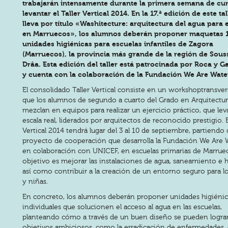
trabajarán intensamente durante la primera semana de cu
levantar el Taller Vertical 2014. En la 17.ª edición de este tal
lleva por título «Washitecture: arquitectura del agua para 
en Marruecos», los alumnos deberán proponer maquetas 1
unidades higiénicas para escuelas infantiles de Zagora
(Marruecos), la provincia más grande de la región de Sou
Drâa. Esta edición del taller está patrocinada por Roca y G
y cuenta con la colaboración de la Fundación We Are Wate
El consolidado Taller Vertical consiste en un workshoptransvers
que los alumnos de segundo a cuarto del Grado en Arquitectur
mezclan en equipos para realizar un ejercicio práctico, que le
escala real, liderados por arquitectos de reconocido prestigio. E
Vertical 2014 tendrá lugar del 3 al 10 de septiembre, partiendo 
proyecto de cooperación que desarrolla la Fundación We Are W
en colaboración con UNICEF, en escuelas primarias de Marruec
objetivo es mejorar las instalaciones de agua, saneamiento e h
así como contribuir a la creación de un entorno seguro para l
y niñas.
En concreto, los alumnos deberán proponer unidades higiénic
individuales que solucionen el acceso al agua en las escuelas,
planteando cómo a través de un buen diseño se pueden logra
objetivos ambiciosos, como la erradicación de enfermedades, 