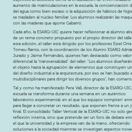
aumento de matriculaciones en la escuela, la concienciación d
del agua como bien escaso o la adquisición de hábitos de hig
se trasladen al núcleo familiar. Los alumnos realizarán las maqu
con las maderas que aporte Gabarró.
Cada año, la ESARQ-UIC quiere hacer reflexionar al alumno al
de un tema concreto propuesto por el propio director del talle
esta edición, el taller está dirigido por los profesores Estel Ort
Tomeu Ramis, con la coordinación de los Alumni ESARQ Adriá
Jurado y Jaime Fernández, quienes han destacado como valor
diferencial la “transversalidad” del taller. “Los alumnos diseñar
el objeto hasta la agrupación de elementos que construyen un
del diseño industrial a la arquitectura, por eso se han buscado 
multidisciplinares para dirigir los diversos grupos”, han coment
Tal y como ha manifestado Pere Vall, director de la ESARQ-UIC, 
escuela se transforma durante una semana en un auténtico
laboratorio experimental, en el que los equipos ‘compiten’ entr
para llegar a concretar un resultado, que exponen frente a un 
final. El consolidado Taller Vertical de la ESARQ-UIC no solo g
reflexión interna, sino que pretende ser un foro de debate ex
el que la universidad y la empresa van de la mano, ofreciendo
soluciones a la sociedad mientras se investigan aspectos nove