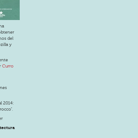
na
obtener
nos del
illa y
ente
or
Curro
ones
al 2014:
rocco”.
er
tectura