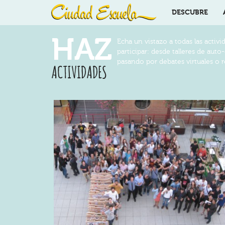
DESCUBRE
HAZ
Echa un vistazo a todas las activi
participar: desde talleres de aut
pasando por debates virtuales o 
ACTIVIDADES