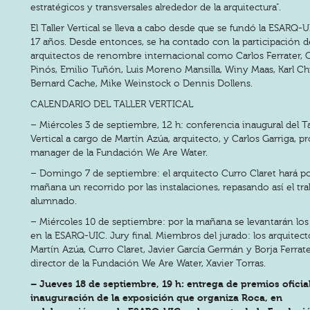
estratégicos y transversales alrededor de la arquitectura”.
El Taller Vertical se lleva a cabo desde que se fundó la ESARQ-U
17 años. Desde entonces, se ha contado con la participación d
arquitectos de renombre internacional como Carlos Ferrater,
Pinós, Emilio Tuñón, Luis Moreno Mansilla, Winy Maas, Karl Ch
Bernard Cache, Mike Weinstock o Dennis Dollens.
CALENDARIO DEL TALLER VERTICAL
– Miércoles 3 de septiembre, 12 h: conferencia inaugural del Ta
Vertical a cargo de Martín Azúa, arquitecto, y Carlos Garriga, pr
manager de la Fundación We Are Water.
– Domingo 7 de septiembre: el arquitecto Curro Claret hará po
mañana un recorrido por las instalaciones, repasando así el tra
alumnado.
– Miércoles 10 de septiembre: por la mañana se levantarán los
en la ESARQ-UIC. Jury final. Miembros del jurado: los arquitect
Martín Azúa, Curro Claret, Javier García Germán y Borja Ferrater
director de la Fundación We Are Water, Xavier Torras.
– Jueves 18 de septiembre, 19 h: entrega de premios oficia
inauguración de la exposición que organiza Roca, en