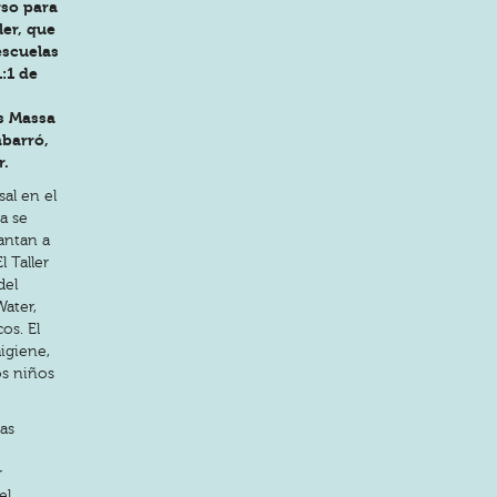
rso para
ler, que
escuelas
:1 de
ss Massa
abarró,
r.
al en el
a se
vantan a
l Taller
del
ater,
os. El
igiene,
os niños
as
r
el