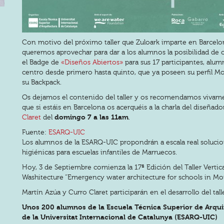
Con motivo del próximo taller que Zuloark imparte en Barcelo
queremos aprovechar para dar a los alumnos la posibilidad de 
el Badge de
«Diseños Abiertos»
para sus 17 participantes, alum
centro desde primero hasta quinto, que ya poseen su perfil Moz
su Backpack.
Os dejamos el contenido del taller y os recomendamos vivam
que si estáis en Barcelona os acerquéis a la charla del diseñad
domingo 7 a las 11am
Claret
del
.
Fuente:
ESARQ-UIC
Los alumnos de la ESARQ-UIC propondrán a escala real soluci
higiénicas para escuelas infantiles de Marruecos.
Hoy, 3 de Septiembre comienza la 17ª Edición del Taller Vertic
Washitecture “Emergency water architecture for schools in Mo
Martín Azúa y Curro Claret participarán en el desarrollo del tall
Unos 200 alumnos de la Escuela Técnica Superior de Arqui
de la Universitat Internacional de Catalunya (ESARQ-UIC)