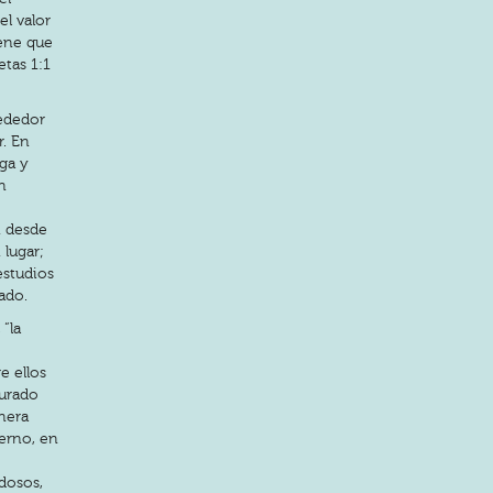
el valor
iene que
etas 1:1
rededor
r. En
ega y
n
án desde
 lugar;
estudios
ado.
“la
e ellos
jurado
enera
terno, en
dosos,