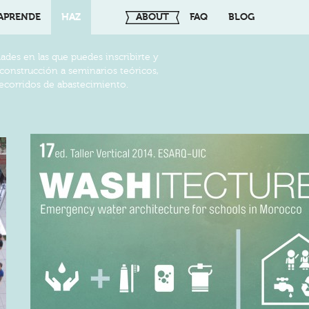
APRENDE
HAZ
ABOUT
FAQ
BLOG
dades en las que puedes inscribirte y
o-construcción a seminarios teóricos,
recorridos de abastecimiento.