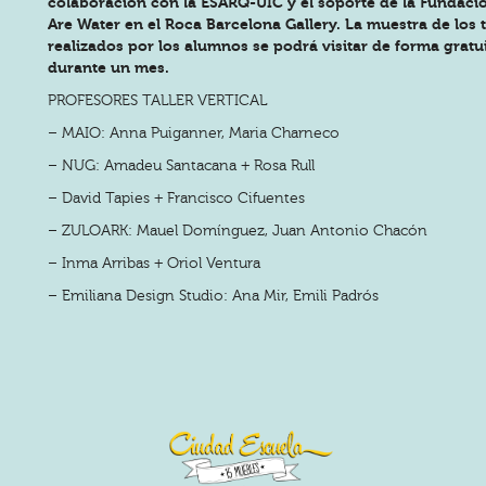
colaboración con la ESARQ-UIC y el soporte de la Fundaci
Are Water en el Roca Barcelona Gallery. La muestra de los 
realizados por los alumnos se podrá visitar de forma gratu
durante un mes.
PROFESORES TALLER VERTICAL
– MAIO: Anna Puiganner, Maria Charneco
– NUG: Amadeu Santacana + Rosa Rull
– David Tapies + Francisco Cifuentes
– ZULOARK: Mauel Domínguez, Juan Antonio Chacón
– Inma Arribas + Oriol Ventura
– Emiliana Design Studio: Ana Mir, Emili Padrós