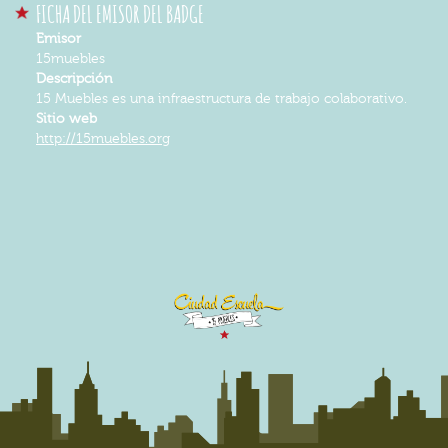
FICHA DEL EMISOR DEL BADGE
Emisor
15muebles
Descripción
15 Muebles es una infraestructura de trabajo colaborativo.
Sitio web
http://15muebles.org