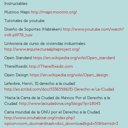
Instructables
Mutiroo Maps
http://maps.mootiro.org/
Tutoriales de youtube
Diseño de Soportes (Habraken)
http://www.youtube.com/watch?
v=8-pXF78_tuw
Linkoteca de curso de viviendas industriales:
http://www.arquitecturaalphaproject.org/
Open Standard
https://en.wikipedia.org/wiki/Open_standard
ThereIfixedit
http://ThereIfixedit.com
Open Design
https://en.wikipedia.org/wiki/Open_design
Lefevbre, Henri, ‘El derecho a la ciudad’
http://es.scribd.com/doc/53365586/El-Derecho-a-La-Ciudad
‘Hacia la Carta de la Ciudad de México Por el Derecho a la
Ciudad’
http://www.laciudadviva.org/blogs/?p=18043
Carta mundial de la ONU por el Derecho a la Ciudad.
http://www.onuhabitat.org/index.php?
option=com_docman&task=doc_download&gid=50&Itemid=3