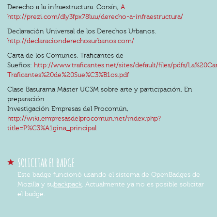
Derecho a la infraestructura. Corsín,
A
http://prezi.com/dly3fpx78luu/derecho-a-infraestructura/
Declaración Universal de los Derechos Urbanos.
http://declaracionderechosurbanos.com/
Carta de los Comunes. Traficantes de
Sueños:
http://www.traficantes.net/sites/default/files/pdfs/La%
Traficantes%20de%20Sue%C3%B1os.pdf
Clase Basurama Máster UC3M sobre arte y participación. En
preparación.
Investigación Empresas del Procomún,
http://wiki.empresasdelprocomun.net/index.php?
title=P%C3%A1gina_principal
SOLICITAR EL BADGE
Este badge funcionó usando el sistema de OpenBadges de
Mozilla y su
backpack
. Actualmente ya no es posible solicitar
el badge.